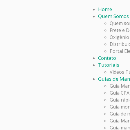
Home
Quem Somos
Quem so
Frete e 
Oxigênio
Distribui
Portal El
Contato
Tutoriais
Videos Tu
Guias de Man
Guia Man
Guia CPA
Guia rá
Guia mon
Guia de 
Guia Man
Guia manu