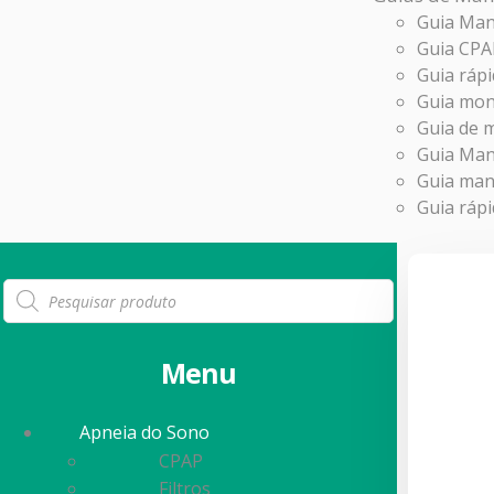
Guia Man
Guia CPA
Guia rá
Guia mon
Guia de 
Guia Man
Guia manu
Guia ráp
Menu
Apneia do Sono
CPAP
Filtros