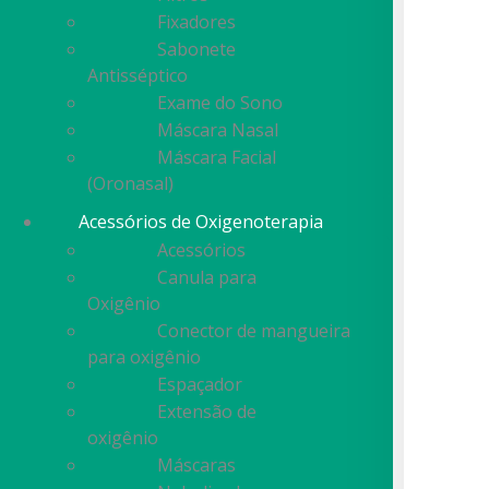
Fixadores
Sabonete
Antisséptico
Exame do Sono
Máscara Nasal
Máscara Facial
(Oronasal)
Acessórios de Oxigenoterapia
Acessórios
Canula para
Oxigênio
Conector de mangueira
para oxigênio
Espaçador
Extensão de
oxigênio
Máscaras