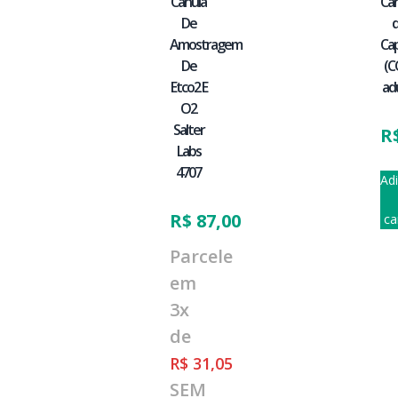
Canula
Câ
De
Amostragem
Ca
De
(C
Etco2 E
ad
O2
Salter
R
Labs
4707
Ad
R$
87,00
ca
Parcele
em
3x
de
R$
31,05
SEM