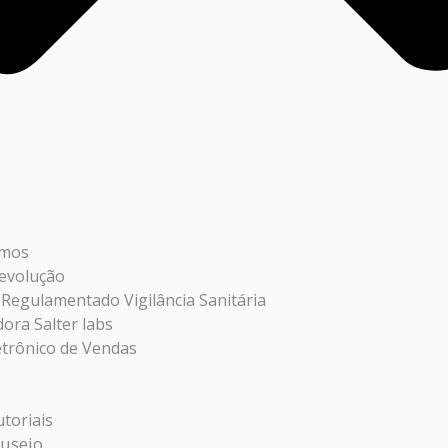
mos
Devolução
 Regulamentado Vigilância Sanitária
dora Salter labs
etrônico de Vendas
toriais
useio