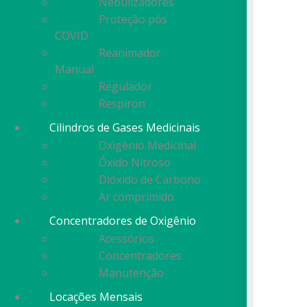
Nebulizadores
Proteção pós
COVID
Reanimador
Manual
Regulador
Respiron
Cilindros de Gases Medicinais
Oxigênio Medicinal
Óxido Nitroso
Dióxido de Carbono
Ar comprimido
Concentradores de Oxigênio
Acessórios
Concentradores
Manutenção
Locações Mensais