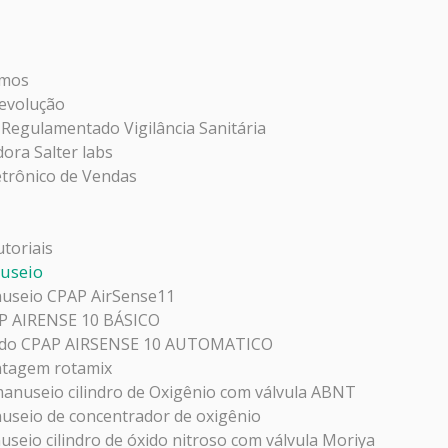
mos
Devolução
 Regulamentado Vigilância Sanitária
dora Salter labs
etrônico de Vendas
toriais
useio
useio CPAP AirSense11
P AIRENSE 10 BÁSICO
pido CPAP AIRSENSE 10 AUTOMATICO
tagem rotamix
manuseio cilindro de Oxigênio com válvula ABNT
useio de concentrador de oxigênio
seio cilindro de óxido nitroso com válvula Moriya