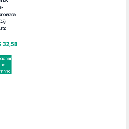
nulas
de
pnografia
O2)
ulto
$
32,58
icionar
ao
rrinho