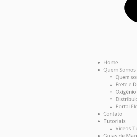
Home
Quem Somos
Quem so
Frete e 
Oxigênio
Distribui
Portal El
Contato
Tutoriais
Videos Tu
Guias de Man