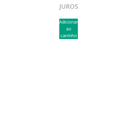
JUROS
Adicionar
ao
carrinho