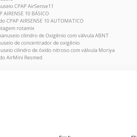
useio CPAP AirSense11
P AIRENSE 10 BÁSICO
pido CPAP AIRSENSE 10 AUTOMATICO
tagem rotamix
manuseio cilindro de Oxigênio com válvula ABNT
useio de concentrador de oxigênio
seio cilindro de óxido nitroso com válvula Moriya
ido AirMini Resmed