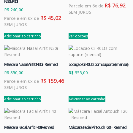
N30I/P30I
R$
76,92
Parcele em 6x de
R$
240,00
SEM JUROS
R$
45,02
Parcele em 6x de
SEM JUROS
Adicionar ao carrinho
Ver opções
Máscara Nasal Airfit N30i- Resmed
Locação Cil 40Lts com suporte (mensal)
R$
850,00
R$
355,00
R$
159,46
Parcele em 6x de
SEM JUROS
Adicionar ao carrinho
Adicionar ao carrinho
Máscara Facial Airfit F40 Resmed
Máscara Facial Airtouch F20 – Resmed