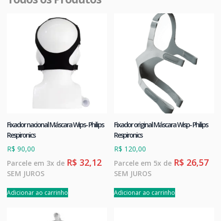
Fixador nacional Máscara Wips- Philips
Fixador original Máscara Wisp- Philips
Respironics
Respironics
R$
90,00
R$
120,00
R$
32,12
R$
26,57
Parcele em 3x de
Parcele em 5x de
SEM JUROS
SEM JUROS
Adicionar ao carrinho
Adicionar ao carrinho