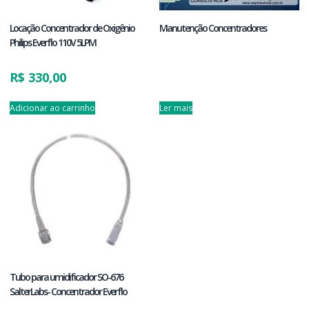
Locação Concentrador de Oxigênio
Manutenção Concentradores
Philips Everflo 110V 5LPM
R$
330,00
Adicionar ao carrinho
Ler mais
Tubo para umidificador SO-676
SalterLabs- Concentrador Everflo