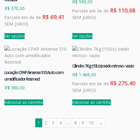
R$
590,00
R$
370,00
R$
110,68
Parcele em 6x de
R$
69,41
Parcele em 6x de
SEM JUROS
SEM JUROS
Ver opções
Ver opções
Cilindro 7Kg (10Lts) oxido nitroso- vazio
Locação CPAP Airsense S10 Auto com
R$
1.468,00
umidificador Resmed
R$
275,40
Parcele em 6x de
R$
380,00
SEM JUROS
Adicionar ao carrinho
Adicionar ao carrinho
1
2
3
4
…
8
9
10
→