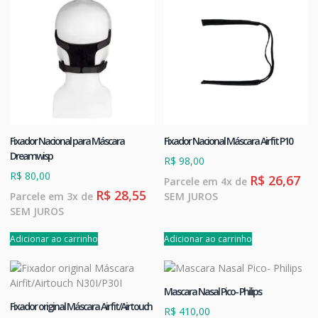
Fixador Nacional para Máscara
Fixador Nacional Máscara Airfit P10
Dreamwisp
R$
98,00
R$
80,00
R$
26,67
Parcele em 4x de
R$
28,55
Parcele em 3x de
SEM JUROS
SEM JUROS
Adicionar ao carrinho
Adicionar ao carrinho
Mascara Nasal Pico- Philips
Fixador original Máscara Airfit/Airtouch
R$
410,00