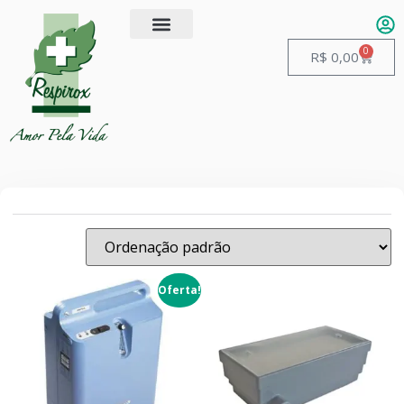
0
R$
0,00
Oferta!