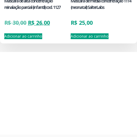
Máscara de alta concentração
Máscara de média concentração 1114
reinalação parcial (infantil) cod. 1127
(neonatal) SalterLabs
R$
30,00
R$
26,00
R$
25,00
Adicionar ao carrinho
Adicionar ao carrinho