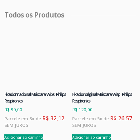
Todos os Produtos
Fixador nacional Máscara Wips- Philips
Fixador original Máscara Wisp- Philips
Respironics
Respironics
R$
90,00
R$
120,00
R$
32,12
R$
26,57
Parcele em 3x de
Parcele em 5x de
SEM JUROS
SEM JUROS
Adicionar ao carrinho
Adicionar ao carrinho