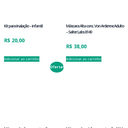
Kit para Inalação – infantil
Máscara Alta conc. Von Ardenne Adulto
– Salter Labs 8140
R$
20,00
R$
38,00
Adicionar ao carrinho
Adicionar ao carrinho
Oferta!