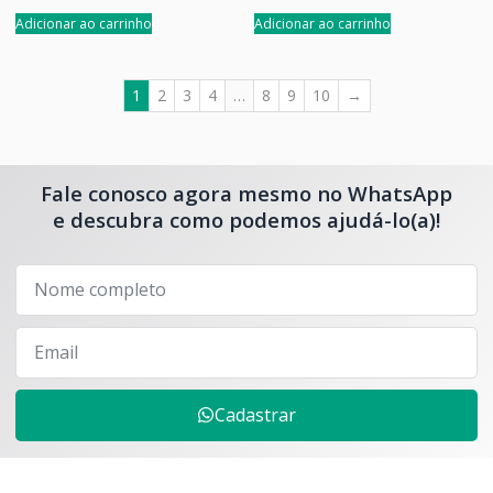
Adicionar ao carrinho
Adicionar ao carrinho
1
2
3
4
…
8
9
10
→
Fale conosco agora mesmo no WhatsApp
e descubra como podemos ajudá-lo(a)!
Cadastrar