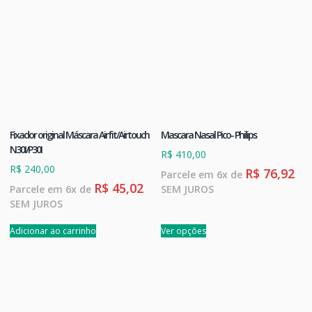
Fixador original Máscara Airfit/Airtouch
Mascara Nasal Pico- Philips
N30I/P30I
R$
410,00
R$
240,00
R$
76,92
Parcele em 6x de
R$
45,02
Parcele em 6x de
SEM JUROS
SEM JUROS
Adicionar ao carrinho
Ver opções