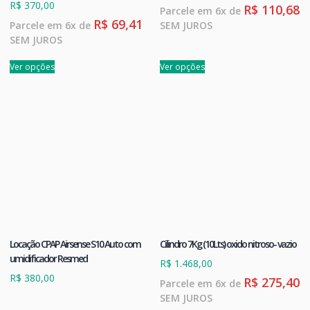
R$
370,00
R$
110,68
Parcele em 6x de
R$
69,41
Parcele em 6x de
SEM JUROS
SEM JUROS
Ver opções
Ver opções
Locação CPAP Airsense S10 Auto com
Cilindro 7Kg (10Lts) oxido nitroso- vazio
umidificador Resmed
R$
1.468,00
R$
380,00
R$
275,40
Parcele em 6x de
SEM JUROS