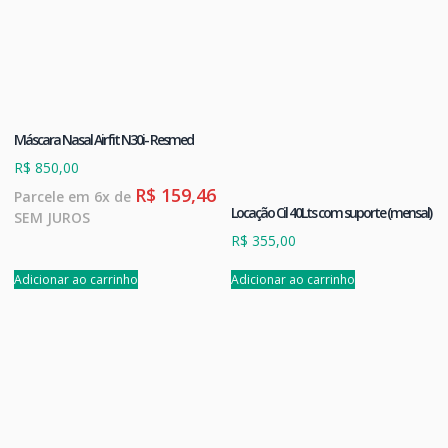
Máscara Nasal Airfit N30i- Resmed
R$
850,00
R$
159,46
Parcele em 6x de
Locação Cil 40Lts com suporte (mensal)
SEM JUROS
R$
355,00
Adicionar ao carrinho
Adicionar ao carrinho