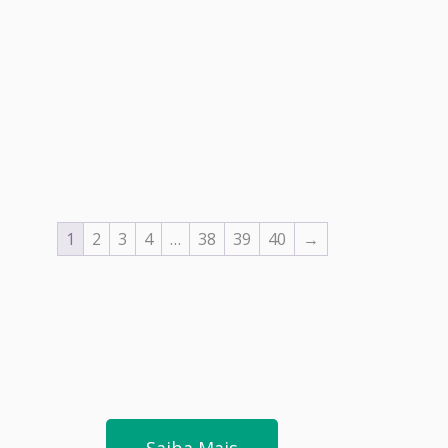
1
2
3
4
…
38
39
40
→
Saiba Mais