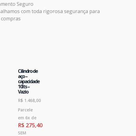
amento Seguro
alhamos com toda rigorosa segurança para
 compras
Cilindro de
aço –
capacidade
10lts –
Vazio
R$
1.468,00
Parcele
em 6x de
R$
275,40
SEM