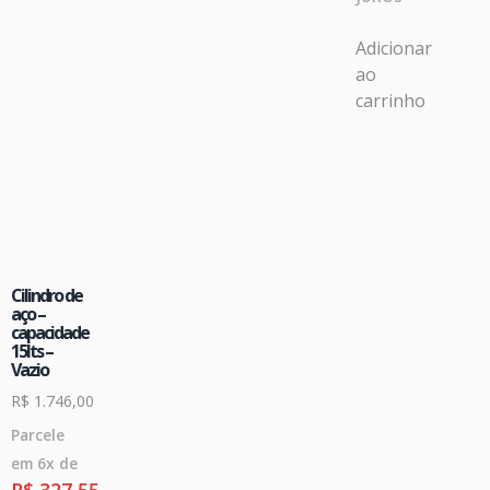
Adicionar
ao
carrinho
Cilindro de
aço –
capacidade
15lts –
Vazio
R$
1.746,00
Parcele
em 6x de