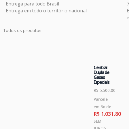
Entrega para todo Brasil
Entrega em todo o território nacional
Todos os produtos
Central
Dupla de
Gases
Especiais
R$
5.500,00
Parcele
em 6x de
R$
1.031,80
SEM
JUROS