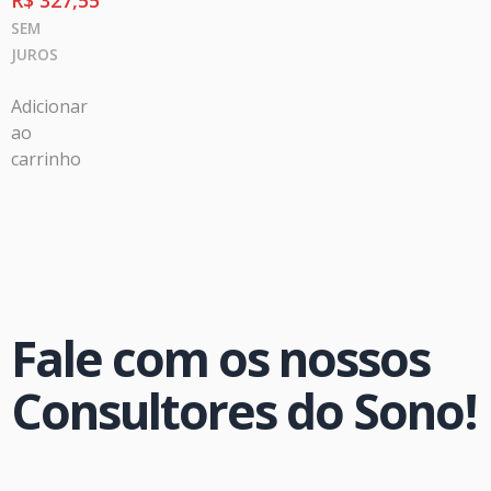
R$
327,55
SEM
JUROS
Adicionar
ao
carrinho
Fale com os nossos
Consultores do Sono!