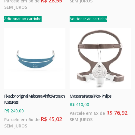
R$
28,55
Parcele em 3x de
SEM JUROS
SEM JUROS
Adicionar ao carrinho
Adicionar ao carrinho
Fixador original Máscara Airfit/Airtouch
Mascara Nasal Pico- Philips
N30I/P30I
R$
410,00
R$
240,00
R$
76,92
Parcele em 6x de
R$
45,02
Parcele em 6x de
SEM JUROS
SEM JUROS