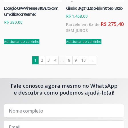
Locação CPAP Airsense S10 Auto com
Cilindro 7Kg (10Lts) oxido nitroso- vazio
umidificador Resmed
R$
1.468,00
R$
380,00
R$
275,40
Parcele em 6x de
SEM JUROS
Adicionar ao carrinho
Adicionar ao carrinho
1
2
3
4
…
8
9
10
→
Fale conosco agora mesmo no WhatsApp
e descubra como podemos ajudá-lo(a)!