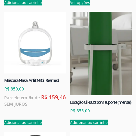
Adicionar ao carrinho
Ver opções
Máscara Nasal Airfit N30i- Resmed
R$
850,00
R$
159,46
Parcele em 6x de
Locação Cil 40Lts com suporte (mensal)
SEM JUROS
R$
355,00
Adicionar ao carrinho
Adicionar ao carrinho