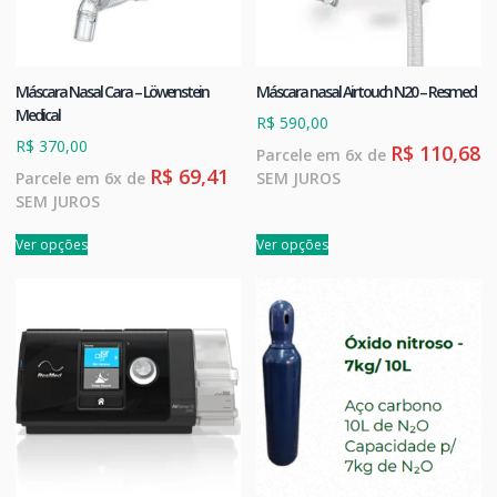
Máscara Nasal Cara – Löwenstein
Máscara nasal Airtouch N20 – Resmed
Medical
R$
590,00
R$
370,00
R$
110,68
Parcele em 6x de
R$
69,41
Parcele em 6x de
SEM JUROS
SEM JUROS
Ver opções
Ver opções