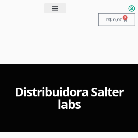
0
Quem somos
Guias de Manuseio
R$
0,00
Distribuidora Salter
labs