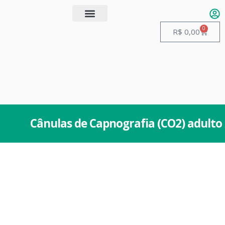
0
Quem somos
Guias de Manuseio
R$
0,00
Cânulas de Capnografia (CO2) adulto