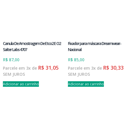
Canula De Amostragem De Etco2 E O2
Fixador para máscara Dreamwear-
Salter Labs 4707
Nacional
R$
87,00
R$
85,00
R$
31,05
R$
30,33
Parcele em 3x de
Parcele em 3x de
SEM JUROS
SEM JUROS
Adicionar ao carrinho
Adicionar ao carrinho