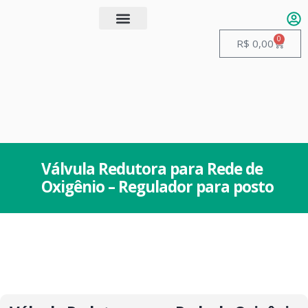
0
Quem somos
Guias de Manuseio
R$
0,00
Válvula Redutora para Rede de
Oxigênio – Regulador para posto