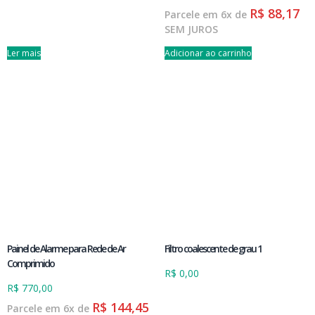
R$
88,17
Parcele em 6x de
SEM JUROS
Ler mais
Adicionar ao carrinho
Painel de Alarme para Rede de Ar
Filtro coalescente de grau 1
Comprimido
R$
0,00
R$
770,00
R$
144,45
Parcele em 6x de