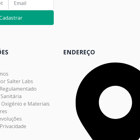
Cadastrar
ÕES
ENDEREÇO
mos
dor Salter Labs
 Regulamentado
 Sanitária
s Oxigênio e Materiais
res
evoluções
Privacidade