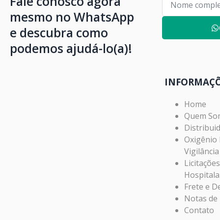
Fale conosco agora
mesmo no WhatsApp
e descubra como
podemos ajudá-lo(a)!
INFORMAÇ
Home
Quem So
Distribui
Oxigênio
Vigilância
Licitaçõe
Hospitala
Frete e D
Notas de 
Contato