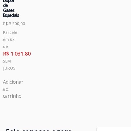
Dupla
de
Gases
Especiais
R$
5.500,00
Parcele
em 6x
de
R$
1.031,80
SEM
JUROS
Adicionar
ao
carrinho