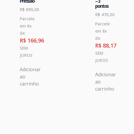
Pressão
– 3
pontos
R$
890,00
R$
470,00
Parcele
Parcele
em 6x
em 6x
de
de
R$
166,96
R$
88,17
SEM
SEM
JUROS
JUROS
Adicionar
Adicionar
ao
ao
carrinho
carrinho