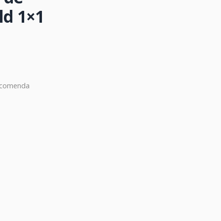
ld 1×1
encomenda