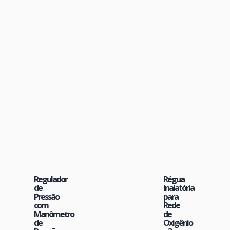
Regulador
Régua
de
Inalatória
Pressão
para
com
Rede
Manômetro
de
de
Oxigênio