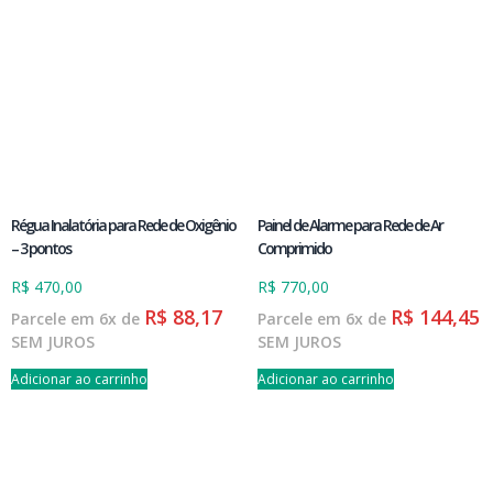
Régua Inalatória para Rede de Oxigênio
Painel de Alarme para Rede de Ar
– 3 pontos
Comprimido
R$
470,00
R$
770,00
R$
88,17
R$
144,45
Parcele em 6x de
Parcele em 6x de
SEM JUROS
SEM JUROS
Adicionar ao carrinho
Adicionar ao carrinho