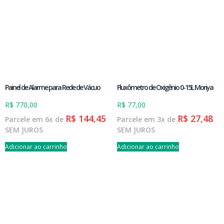
Painel de Alarme para Rede de Vácuo
Fluxômetro de Oxigênio 0-15L Moriya
R$
770,00
R$
77,00
R$
144,45
R$
27,48
Parcele em 6x de
Parcele em 3x de
SEM JUROS
SEM JUROS
Adicionar ao carrinho
Adicionar ao carrinho