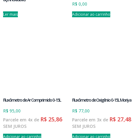
R$
0,00
Ler mais
Adicionar ao carrinho
Fluxômetro de Ar Comprimido 0-15L
Fluxômetro de Oxigênio 0-15L Moriya
R$
95,00
R$
77,00
R$
25,86
R$
27,48
Parcele em 4x de
Parcele em 3x de
SEM JUROS
SEM JUROS
Adicionar ao carrinho
Adicionar ao carrinho