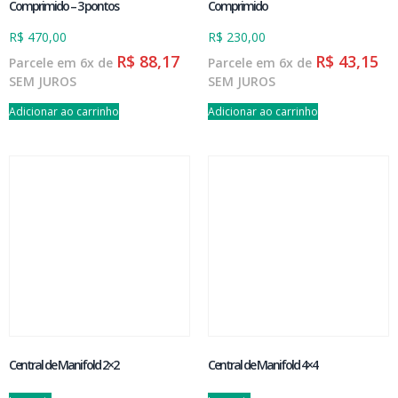
Comprimido – 3 pontos
Comprimido
R$
470,00
R$
230,00
R$
88,17
R$
43,15
Parcele em 6x de
Parcele em 6x de
SEM JUROS
SEM JUROS
Adicionar ao carrinho
Adicionar ao carrinho
Central de Manifold 2×2
Central de Manifold 4×4