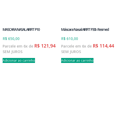
MASCARA NASAL AIRFIT P10
Máscara Nasal AIRFIT P30I- Resmed
R$
650,00
R$
610,00
R$
121,94
R$
114,44
Parcele em 6x de
Parcele em 6x de
SEM JUROS
SEM JUROS
Adicionar ao carrinho
Adicionar ao carrinho