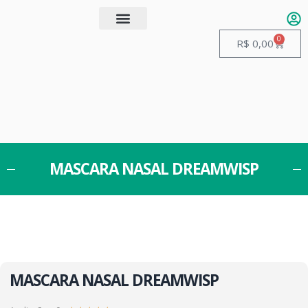
0
Quem somos
Guias de Manuseio
R$
0,00
MASCARA NASAL DREAMWISP
MASCARA NASAL DREAMWISP