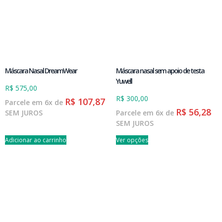
Máscara Nasal DreamWear
Máscara nasal sem apoio de testa
Yuwell
R$
575,00
R$
300,00
R$
107,87
Parcele em 6x de
R$
56,28
SEM JUROS
Parcele em 6x de
SEM JUROS
Adicionar ao carrinho
Ver opções