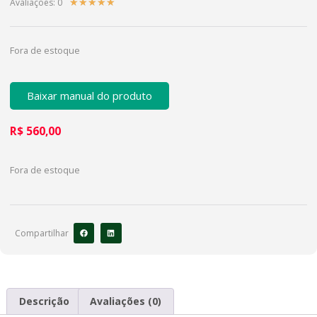
Avaliações: 0
★
★
★
★
★
Fora de estoque
Baixar manual do produto
R$
560,00
Fora de estoque
Compartilhar
Descrição
Avaliações (0)