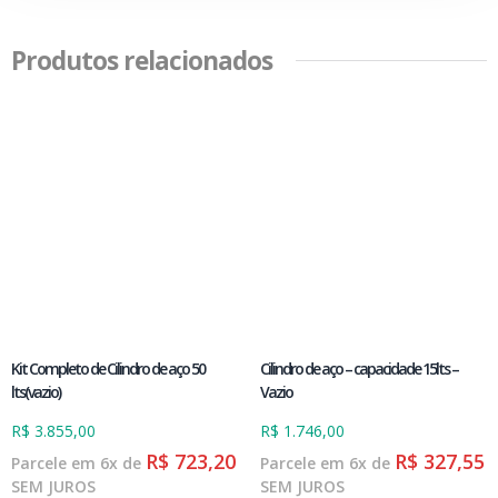
Produtos relacionados
Kit Completo de Cilindro de aço 50
Cilindro de aço – capacidade 15lts –
lts(vazio)
Vazio
R$
3.855,00
R$
1.746,00
R$
723,20
R$
327,55
Parcele em 6x de
Parcele em 6x de
SEM JUROS
SEM JUROS