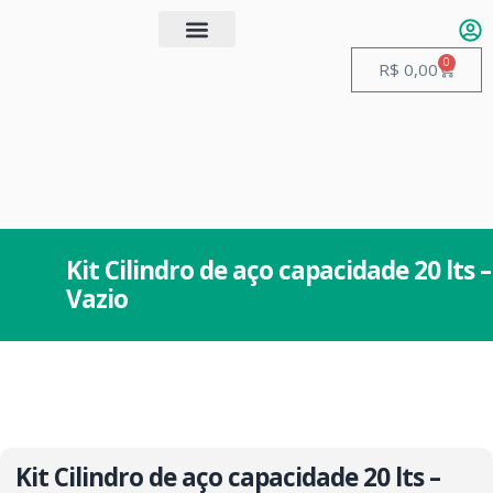
0
Quem somos
Guias de Manuseio
R$
0,00
Kit Cilindro de aço capacidade 20 lts –
Vazio
Kit Cilindro de aço capacidade 20 lts –