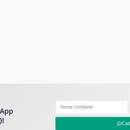
sApp
)!
Cad