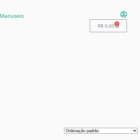
 Manuseio
0
R$
0,00