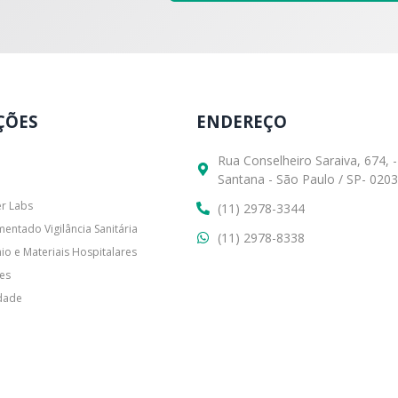
ÇÕES
ENDEREÇO
Rua Conselheiro Saraiva, 674, -
Santana - São Paulo / SP- 020
er Labs
(11) 2978-3344
entado Vigilância Sanitária
(11) 2978-8338
io e Materiais Hospitalares
es
idade