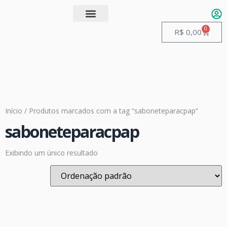
0
Quem somos
Guias de Manuseio
R$
0,00
Início
/ Produtos marcados com a tag “saboneteparacpap”
saboneteparacpap
Exibindo um único resultado