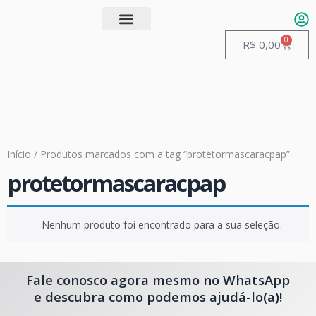
0
Quem somos
Guias de Manuseio
R$
0,00
Início
/ Produtos marcados com a tag “protetormascaracpap”
protetormascaracpap
Nenhum produto foi encontrado para a sua seleção.
Fale conosco agora mesmo no WhatsApp
e descubra como podemos ajudá-lo(a)!