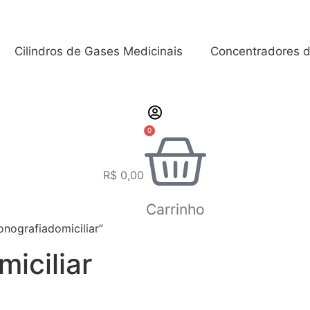
Cilindros de Gases Medicinais
Concentradores d
0
R$
0,00
Carrinho
nografiadomiciliar”
iciliar