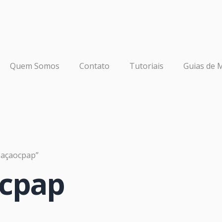
Quem Somos
Contato
Tutoriais
Guias de 
zaçaocpap”
ocpap