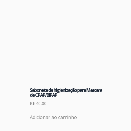
Sabonete de higienização para Mascara
de CPAP/BIPAP
R$
40,00
Adicionar ao carrinho