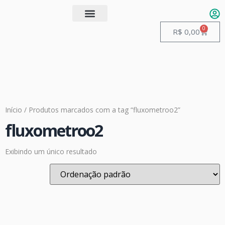
0
Quem somos
Guias de Manuseio
R$
0,00
Início
/ Produtos marcados com a tag “fluxometroo2”
fluxometroo2
Exibindo um único resultado