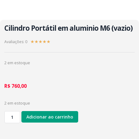
Cilindro Portátil em aluminio M6 (vazio)
Avaliações: 0
★
★
★
★
★
2 em estoque
R$
760,00
2 em estoque
Adicionar ao carrinho