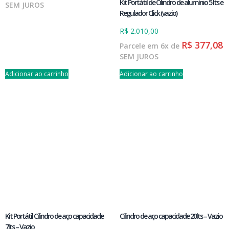
Kit Portátil de Cilindro de alumínio 5 lts e
SEM JUROS
Regulador Click (vazio)
R$
2.010,00
R$
377,08
Parcele em 6x de
SEM JUROS
Adicionar ao carrinho
Adicionar ao carrinho
Kit Portátil Cilindro de aço capacidade
Cilindro de aço capacidade 20lts – Vazio
7lts – Vazio