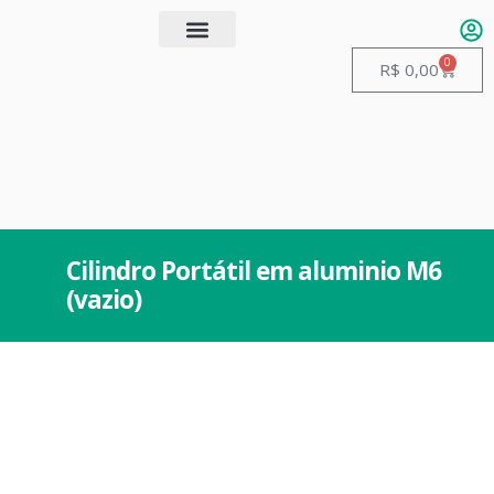
0
Quem somos
Guias de Manuseio
R$
0,00
Cilindro Portátil em aluminio M6
(vazio)